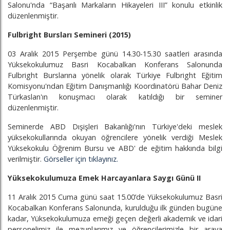
Salonu'nda “Başarılı Markaların Hikayeleri III” konulu etkinlik
düzenlenmiştir.
Fulbright Bursları Semineri (2015)
03 Aralık 2015 Perşembe günü 14.30-15.30 saatleri arasında
Yüksekokulumuz Basri Kocabalkan Konferans Salonunda
Fulbright Burslarına yönelik olarak Türkiye Fulbright Eğitim
Komisyonu'ndan Eğitim Danışmanlığı Koordinatörü Bahar Deniz
Türkaslan'ın konuşmacı olarak katıldığı bir seminer
düzenlenmiştir.
Seminerde ABD Dışişleri Bakanlığı'nın Türkiye'deki meslek
yüksekokullarında okuyan öğrencilere yönelik verdiği Meslek
Yüksekokulu Öğrenim Bursu ve ABD' de eğitim hakkında bilgi
verilmiştir.
Görseller için tıklayınız.
Yüksekokulumuza Emek Harcayanlara Saygı Günü II
11 Aralık 2015 Cuma günü saat 15.00’de Yüksekokulumuz Basri
Kocabalkan Konferans Salonunda, kurulduğu ilk günden bugüne
kadar, Yüksekokulumuza emeği geçen değerli akademik ve idari
personelimiz ile mezunlarımız ve öğrencilerimizle bir araya