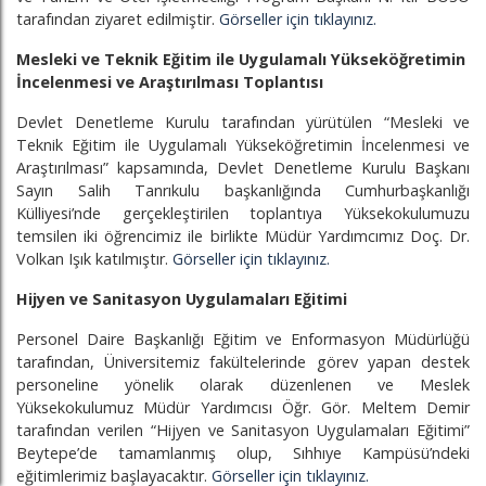
tarafından ziyaret edilmiştir.
Görseller için tıklayınız.
Mesleki ve Teknik Eğitim ile Uygulamalı Yükseköğretimin
İncelenmesi ve Araştırılması Toplantısı
Devlet Denetleme Kurulu tarafından yürütülen “Mesleki ve
Teknik Eğitim ile Uygulamalı Yükseköğretimin İncelenmesi ve
Araştırılması” kapsamında, Devlet Denetleme Kurulu Başkanı
Sayın Salih Tanrıkulu başkanlığında Cumhurbaşkanlığı
Külliyesi’nde gerçekleştirilen toplantıya Yüksekokulumuzu
temsilen iki öğrencimiz ile birlikte Müdür Yardımcımız Doç. Dr.
Volkan Işık katılmıştır.
Görseller için tıklayınız.
Hijyen ve Sanitasyon Uygulamaları Eğitimi
Personel Daire Başkanlığı Eğitim ve Enformasyon Müdürlüğü
tarafından, Üniversitemiz fakültelerinde görev yapan destek
personeline yönelik olarak düzenlenen ve Meslek
Yüksekokulumuz Müdür Yardımcısı Öğr. Gör. Meltem Demir
tarafından verilen “Hijyen ve Sanitasyon Uygulamaları Eğitimi”
Beytepe’de tamamlanmış olup, Sıhhıye Kampüsü’ndeki
eğitimlerimiz başlayacaktır.
Görseller için tıklayınız.