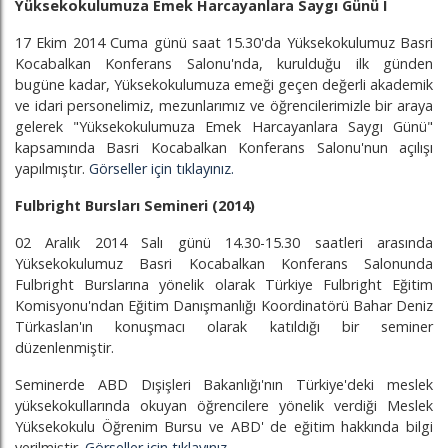
Yüksekokulumuza Emek Harcayanlara Saygı Günü I
17 Ekim 2014 Cuma günü saat 15.30'da Yüksekokulumuz Basri
Kocabalkan Konferans Salonu'nda, kurulduğu ilk günden
bugüne kadar, Yüksekokulumuza emeği geçen değerli akademik
ve idari personelimiz, mezunlarımız ve öğrencilerimizle bir araya
gelerek "Yüksekokulumuza Emek Harcayanlara Saygı Günü"
kapsamında Basri Kocabalkan Konferans Salonu'nun açılışı
yapılmıştır.
Görseller için tıklayınız.
Fulbright Bursları Semineri
(2014)
02 Aralık 2014 Salı günü 14.30-15.30 saatleri arasında
Yüksekokulumuz Basri Kocabalkan Konferans Salonunda
Fulbright Burslarına yönelik olarak Türkiye Fulbright Eğitim
Komisyonu'ndan Eğitim Danışmanlığı Koordinatörü Bahar Deniz
Türkaslan'ın konuşmacı olarak katıldığı bir seminer
düzenlenmiştir.
Seminerde ABD Dışişleri Bakanlığı'nın Türkiye'deki meslek
yüksekokullarında okuyan öğrencilere yönelik verdiği Meslek
Yüksekokulu Öğrenim Bursu ve ABD' de eğitim hakkında bilgi
verilmiştir.
Görseller için tıklayınız.