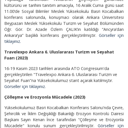
kültürünü ve tarihini tanıtım amacıyla, 16 Aralık Cuma günü saat
11.00’de Sosyal Bilimler Meslek Yüksekokulu Basri Kocabalkan
konferans salonunda, konuşmacı olarak Ankara Üniversitesi
Beypazarı Meslek Yüksekokulu Turizm ve Seyahat Bölümünden
Öğr. Gör. Dr. Azade Özlem ÇALIK’ın katıldığı “Ancyra’dan
Ankara’ya” başlıklı konferans gerçekleştirilmiştir.
Görseller için
tıklayınız.
Travelexpo Ankara 6. Uluslararası Turizm ve Seyahat
Fuarı (2023)
16-19 Kasım 2023 tarihleri arasında ATO Congresium'da
gerçekleştirilen "Travelexpo Ankara 6. Uluslararası Turizm ve
Seyahat Fuarı"na Yüksekokulumuz stant açarak katılmıştır.
Görseller için tıklayınız.
Çölleşme ve Erozyonla Mücadele (2023)
Yüksekokulumuz Basri Kocabalkan Konferans Salonu'nda Çevre,
Şehircilik ve İklim Değişikliği Bakanlığı Erozyon Kontrolü Dairesi
Başkanı Sayın Kenan İnce tarafından "Çölleşme ve Erozyonla
Mücadele" konulu sunum gerçekleştirilmiştir.
Görseller için