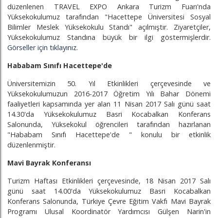
düzenlenen TRAVEL EXPO Ankara Turizm Fuarı'nda
Yüksekokulumuz tarafından "Hacettepe Üniversitesi Sosyal
Bilimler Meslek Yüksekokulu Standı" açılmıştır. Ziyaretçiler,
Yüksekokulumuz Standına büyük bir ilgi göstermişlerdir.
Görseller için tıklayınız.
Hababam Sınıfı Hacettepe'de
Üniversitemizin 50. Yıl Etkinlikleri çerçevesinde ve
Yüksekokulumuzun 2016-2017 Öğretim Yılı Bahar Dönemi
faaliyetleri kapsamında yer alan 11 Nisan 2017 Salı günü saat
14.30'da Yüksekokulumuz Basri Kocabalkan Konferans
Salonunda, Yüksekokul öğrencileri tarafından hazırlanan
"Hababam Sınıfı Hacettepe'de " konulu bir etkinlik
düzenlenmiştir.
Mavi Bayrak Konferansı
Turizm Haftası Etkinlikleri çerçevesinde, 18 Nisan 2017 Salı
günü saat 14.00'da Yüksekokulumuz Basri Kocabalkan
Konferans Salonunda, Türkiye Çevre Eğitim Vakfı Mavi Bayrak
Programı Ulusal Koordinatör Yardımcısı Gülşen Narin'in