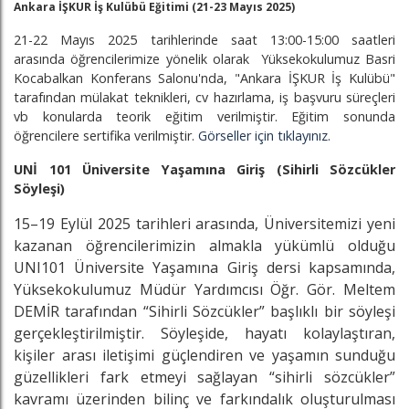
Ankara İŞKUR İş Kulübü Eğitimi (21-23 Mayıs 2025)
21-22 Mayıs 2025 tarihlerinde saat 13:00-15:00 saatleri
arasında öğrencilerimize yönelik olarak Yüksekokulumuz Basri
Kocabalkan Konferans Salonu'nda, "Ankara İŞKUR İş Kulübü"
tarafından mülakat teknikleri, cv hazırlama, iş başvuru süreçleri
vb konularda teorik eğitim verilmiştir. Eğitim sonunda
öğrencilere sertifika verilmiştir.
Görseller için tıklayınız.
UNİ 101 Üniversite Yaşamına Giriş (Sihirli Sözcükler
Söyleşi)
15–19 Eylül 2025 tarihleri arasında, Üniversitemizi yeni
kazanan öğrencilerimizin almakla yükümlü olduğu
UNI101 Üniversite Yaşamına Giriş dersi kapsamında,
Yüksekokulumuz Müdür Yardımcısı Öğr. Gör. Meltem
DEMİR tarafından “Sihirli Sözcükler” başlıklı bir söyleşi
gerçekleştirilmiştir. Söyleşide, hayatı kolaylaştıran,
kişiler arası iletişimi güçlendiren ve yaşamın sunduğu
güzellikleri fark etmeyi sağlayan “sihirli sözcükler”
kavramı üzerinden bilinç ve farkındalık oluşturulması