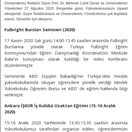
Üniversitemiz Rektörü Sayın Prof. Dr. Mehmet Cahit Güran ile Üniversitemiz
Yöneticileri 27 Ağustos 2020 Perşembe günü Yüksekokulumuzu ziyaret
etmişlerdir. Sayın Rektörümüze ve Üniversitemiz Yöneticilerine çok teşekkür
ederiz.
Görseller için tıklayınız.
Fulbright Bursları Semineri (2020)
17 Kasım 2020 Salı günü 14.00-15.45 saatleri arasında Fulbright
Burslarına yönelik olarak Türkiye Fulbright Eğitim
Komisyonu'ndan Eğitim Danışmanlığı Koordinatörü Mevlüde
Bakır'ın konuşmacı olarak katıldığı bir video konferans
düzenlenmiştir.
Seminerde ABD Dışişleri Bakanlığı'nın Türkiye'deki meslek
yüksekokullarında okuyan öğrencilere yönelik verdiği Meslek
Yüksekokulu Öğrenim Bursu ve ABD' de eğitim hakkında bilgi
verilmiştir.
Ankara İŞKUR İş Kulübü Uzaktan Eğitimi (15-16 Aralık
2020)
15-16 Aralık 2020 tarihlerinde 13.30-15.30 saatleri arasında
Yüksekokulumuz tarafından organize edilen, öğrencilerimizin