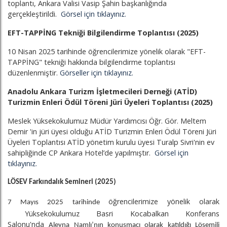
toplantı, Ankara Valisi Vasip Şahin başkanlığında
gerçekleştirildi.
Görsel için tıklayınız.
EFT-TAPPİNG Tekniği Bilgilendirme Toplantısı (2025)
10 Nisan 2025 tarihinde öğrencilerimize yönelik olarak "EFT-
TAPPİNG" tekniği hakkında bilgilendirme toplantısı
düzenlenmiştir.
Görseller için tıklayınız.
Anadolu Ankara Turizm İşletmecileri Derneği (ATİD)
Turizmin Enleri Ödül Töreni Jüri Üyeleri Toplantısı (2025)
Meslek Yüksekokulumuz Müdür Yardımcısı Öğr. Gör. Meltem
Demir 'in jüri üyesi olduğu ATİD Turizmin Enleri Ödül Töreni Jüri
Üyeleri Toplantısı ATİD yönetim kurulu üyesi Turalp Sivri'nin ev
sahipliğinde CP Ankara Hotel’de yapılmıştır.
Görsel için
tıklayınız.
LÖSEV Farkındalık Semineri (2025)
öğrencilerimize yönelik olarak
7 Mayıs 2025 tarihinde
Yüksekokulumuz Basri Kocabalkan Konferans
Salonu'nda
Aleyna Namlı’nın konuşmacı olarak katıldığı Lösemili