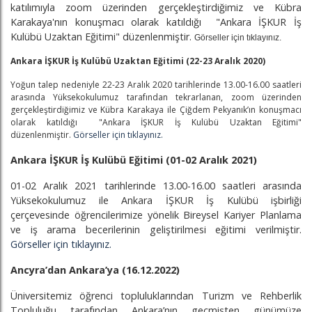
katılımıyla zoom üzerinden gerçekleştirdiğimiz ve Kübra
Karakaya'nın konuşmacı olarak katıldığı "Ankara İŞKUR İş
Kulübü Uzaktan Eğitimi" düzenlenmiştir.
Görseller için tıklayınız.
Ankara İŞKUR İş Kulübü Uzaktan Eğitimi (22-23 Aralık 2020)
Yoğun talep nedeniyle 22-23 Aralık 2020 tarihlerinde 13.00-16.00 saatleri
arasında Yüksekokulumuz tarafından tekrarlanan, zoom üzerinden
gerçekleştirdiğimiz ve Kübra Karakaya ile Çiğdem Pekyanık’ın konuşmacı
olarak katıldığı "Ankara İŞKUR İş Kulübü Uzaktan Eğitimi"
düzenlenmiştir.
Görseller için tıklayınız.
Ankara İŞKUR İş Kulübü Eğitimi (01-02 Aralık 2021)
01-02 Aralık 2021 tarihlerinde 13.00-16.00 saatleri arasında
Yüksekokulumuz ile Ankara İŞKUR İş Kulübü işbirliği
çerçevesinde öğrencilerimize yönelik Bireysel Kariyer Planlama
ve iş arama becerilerinin geliştirilmesi eğitimi verilmiştir.
Görseller için tıklayınız.
Ancyra’dan Ankara’ya (16.12.2022)
Üniversitemiz öğrenci topluluklarından Turizm ve Rehberlik
Topluluğu tarafından Ankara’nın geçmişten günümüze