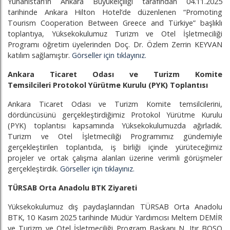
Yunanistan’ın Ankara Büyükelçiliği tarafından 04.11.2025
tarihinde Ankara Hilton Hotel’de düzenlenen “Promoting
Tourism Cooperation Between Greece and Türkiye” başlıklı
toplantıya, Yüksekokulumuz Turizm ve Otel İşletmeciliği
Programı öğretim üyelerinden Doç. Dr. Özlem Zerrin KEYVAN
katılım sağlamıştır.
Görseller için tıklayınız.
Ankara Ticaret Odası ve Turizm Komite
Temsilcileri Protokol Yürütme Kurulu (PYK) Toplantısı
Ankara Ticaret Odası ve Turizm Komite temsilcilerini,
dördüncüsünü gerçekleştirdiğimiz Protokol Yürütme Kurulu
(PYK) toplantısı kapsamında Yüksekokulumuzda ağırladık.
Turizm ve Otel İşletmeciliği Programımız gündemiyle
gerçekleştirilen toplantıda, iş birliği içinde yürüteceğimiz
projeler ve ortak çalışma alanları üzerine verimli görüşmeler
gerçekleştirdik.
Görseller için tıklayınız.
TÜRSAB Orta Anadolu BTK Ziyareti
Yüksekokulumuz dış paydaşlarından TÜRSAB Orta Anadolu
BTK, 10 Kasım 2025 tarihinde Müdür Yardımcısı Meltem DEMİR
ve Turizm ve Otel İşletmeciliği Program Başkanı N. Itır BOSO